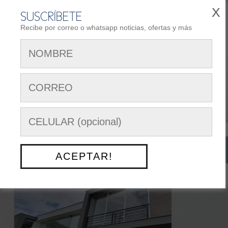
X
SUSCRÍBETE
Recibe por correo o whatsapp noticias, ofertas y más
REGISTRARSE
AREA DE CLIENTES
Siguenos en:
Menú Opciones
NUESTRO TRABAJO
> CASA CH
ACEPTAR!