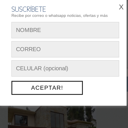
X
SUSCRÍBETE
Recibe por correo o whatsapp noticias, ofertas y más
REGISTRARSE
AREA DE CLIENTES
Siguenos en:
Menú Opciones
NUESTRO TRABAJO
> CASA FAMILIA SARMIENTO
ACEPTAR!