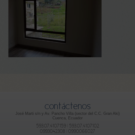
contáctenos
José Marti s/n y Av. Pancho Villa (sector del C.C. Gran Aki)
Cuenca, Ecuador
593.07.4107159 | 593.07.4107102
0993042308 | 0990066027