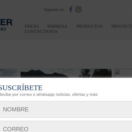
Siguenos en:
INICIO
EMPRESA
PRODUCTOS
PROYECT
CONTÁCTANOS
> CASA OCHOA
SUSCRÍBETE
Recibe por correo o whatsapp noticias, ofertas y más