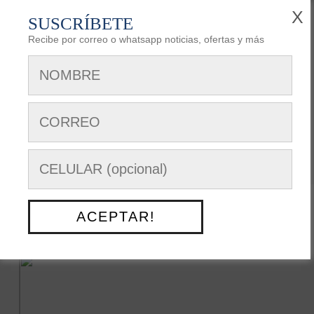
X
SUSCRÍBETE
Recibe por correo o whatsapp noticias, ofertas y más
REGISTRARSE
AREA DE CLIENTES
Siguenos en:
Menú Opciones
NUESTRO TRABAJO
> CONDOMINIO BALTAZARA
ACEPTAR!