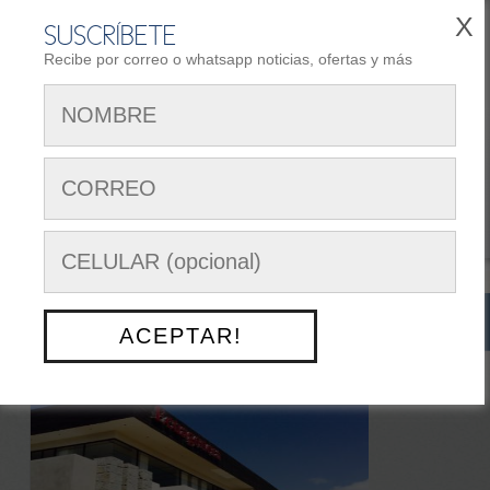
X
SUSCRÍBETE
Recibe por correo o whatsapp noticias, ofertas y más
REGISTRARSE
AREA DE CLIENTES
Siguenos en:
Menú Opciones
NUESTRO TRABAJO
> ECUAGENERA GUAYAQUIL
ACEPTAR!