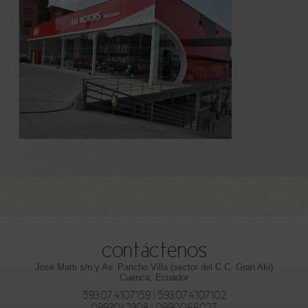
contáctenos
José Marti s/n y Av. Pancho Villa (sector del C.C. Gran Aki)
Cuenca, Ecuador
593.07.4107159 | 593.07.4107102
0993042308 | 0990066027