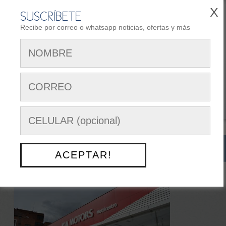
X
SUSCRÍBETE
Recibe por correo o whatsapp noticias, ofertas y más
REGISTRARSE
AREA DE CLIENTES
Siguenos en:
Menú Opciones
NUESTRO TRABAJO
> KIA MOTORS AVENIDA 10 DE
ACEPTAR!
AGOSTO