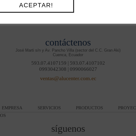
ACEPTAR!
contáctenos
José Marti s/n y Av. Pancho Villa (sector del C.C. Gran Aki)
Cuenca, Ecuador
593.07.4107159 | 593.07.4107102
0993042308 | 0990066027
ventas@alucenter.com.ec
EMPRESA
SERVICIOS
PRODUCTOS
PROYEC
OS
síguenos