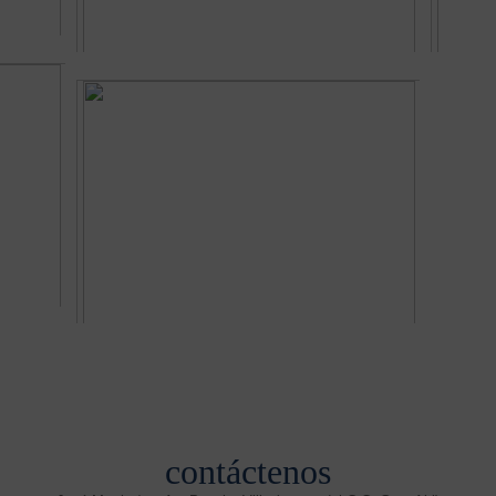
contáctenos