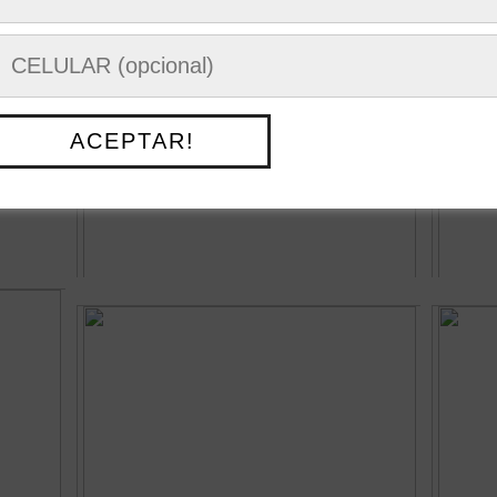
ACEPTAR!