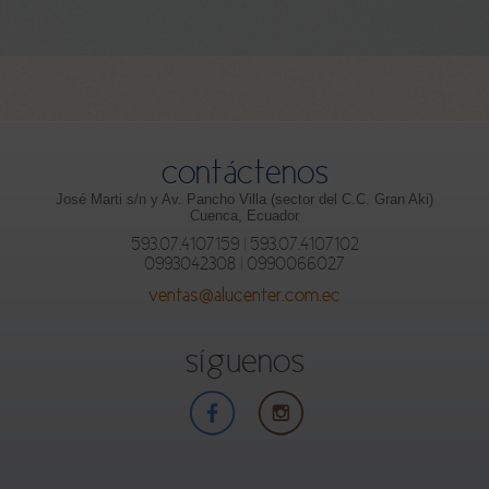
contáctenos
José Marti s/n y Av. Pancho Villa (sector del C.C. Gran Aki)
Cuenca, Ecuador
593.07.4107159 | 593.07.4107102
0993042308 | 0990066027
ventas@alucenter.com.ec
síguenos