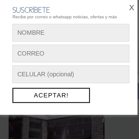
X
SUSCRÍBETE
Recibe por correo o whatsapp noticias, ofertas y más
REGISTRARSE
AREA DE CLIENTES
Siguenos en:
Menú Opciones
NUESTRO TRABAJO
> SENAMI
ACEPTAR!