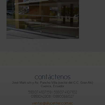
contáctenos
José Marti s/n y Av. Pancho Villa (sector del C.C. Gran Aki)
Cuenca, Ecuador
593.07.4107159 | 593.07.4107102
0993042308 | 0990066027
ventas@alucenter.com.ec