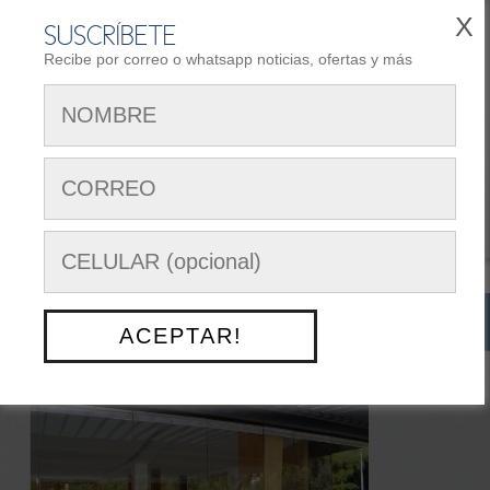
X
SUSCRÍBETE
Recibe por correo o whatsapp noticias, ofertas y más
REGISTRARSE
AREA DE CLIENTES
Siguenos en:
Menú Opciones
NUESTRO TRABAJO
> TEATRO CARLOS CUEVA TAMARIZ
ACEPTAR!