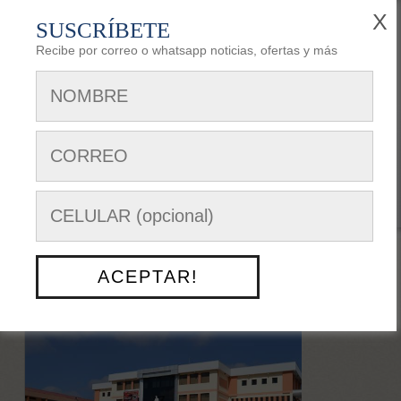
X
SUSCRÍBETE
Recibe por correo o whatsapp noticias, ofertas y más
REGISTRARSE
AREA DE CLIENTES
Siguenos en:
Menú Opciones
ACEPTAR!
NUESTRO TRABAJO
> UNIVERSIDAD
POLITECNICA SALESIANA